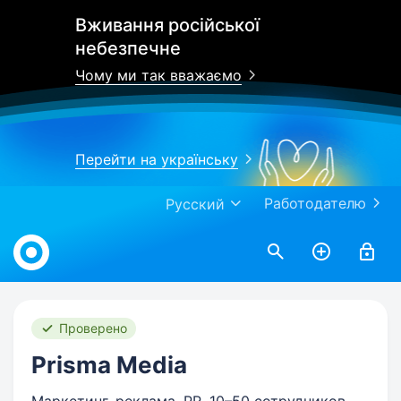
Вживання російської
небезпечне
Чому ми так вважаємо
Перейти на українську
Работодателю
Русский
Work.ua
Проверено
Prisma Media