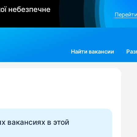
ої небезпечне
Перейти
Найти
вакансии
Раз
ых вакансиях в этой