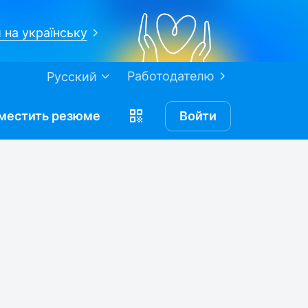
 на українську
Работодателю
Русский
местить
резюме
Войти