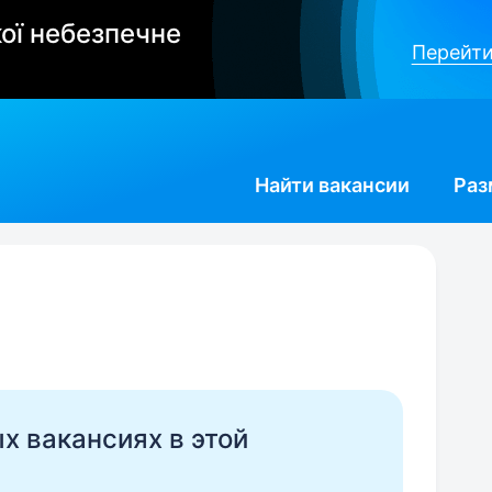
ої небезпечне
Перейти
Найти
вакансии
Раз
ых вакансиях в этой