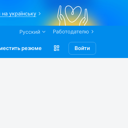
 на українську
Работодателю
Русский
местить
резюме
Войти