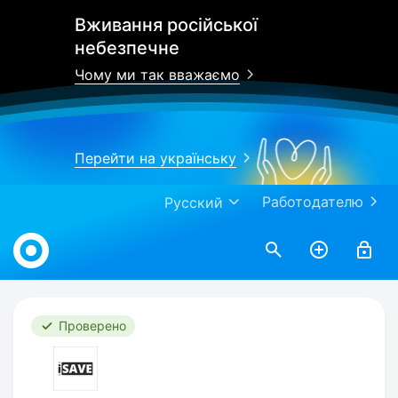
Вживання російської
небезпечне
Чому ми так вважаємо
Перейти на українську
Работодателю
Русский
Work.ua
Проверено