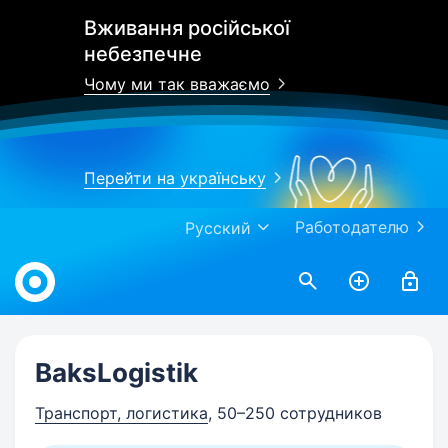
Вживання російської
небезпечне
Чому ми так вважаємо
Перейти на українську
Работодателю
Русский
Work.ua
BaksLogistik
Транспорт, логистика
, 50–250 сотрудников