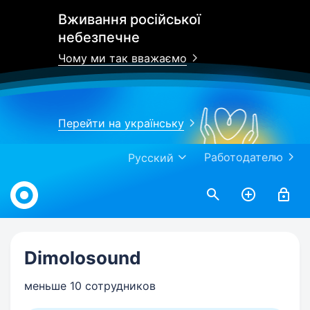
Вживання російської
небезпечне
Чому ми так вважаємо
Перейти на українську
Работодателю
Русский
Work.ua
Dimolosound
меньше 10 сотрудников