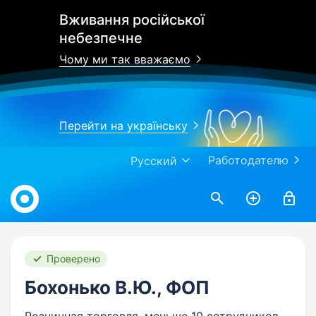
Вживання російської
небезпечне
Чому ми так вважаємо
Перейти на українську
Работодателю
Русский
Work.ua
Проверено
Бохонько В.Ю., ФОП