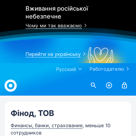
Вживання російської
небезпечне
Чому ми так вважаємо
Перейти на українську
Работодателю
Русский
Work.ua
Фінод, ТОВ
Финансы, банки, страхование
, меньше 10
сотрудников