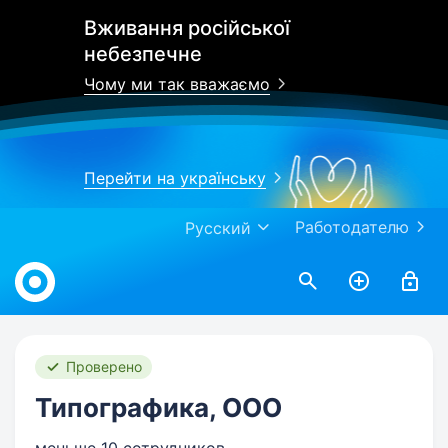
Вживання російської
небезпечне
Чому ми так вважаємо
Перейти на українську
Работодателю
Русский
Work.ua
Проверено
Типографика, ООО