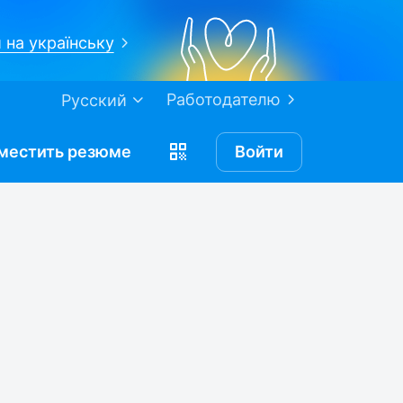
 на українську
Работодателю
Русский
местить
резюме
Войти