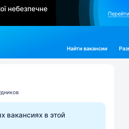
ої небезпечне
Перейти
Найти
вакансии
Раз
удников
ых вакансиях в этой