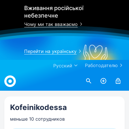
Вживання російської
небезпечне
Чому ми так вважаємо
Перейти на українську
Работодателю
Русский
Work.ua
Kofeinikodessa
меньше 10 сотрудников