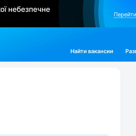
ої небезпечне
Перейти
Найти
вакансии
Раз