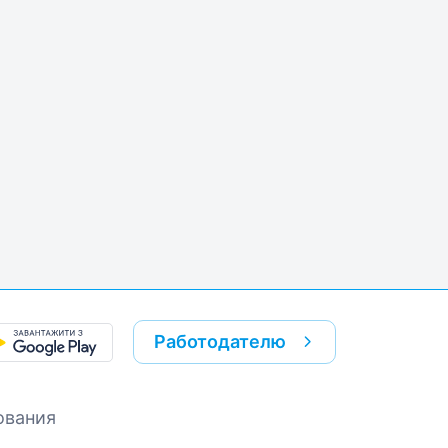
k
re link
Работодателю
ования