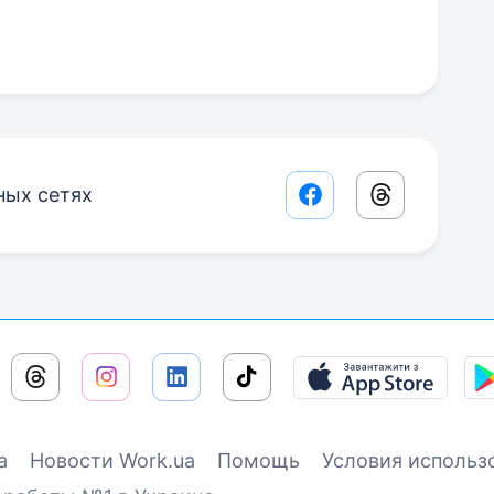
ных сетях
Facebook share lin
Threads sha
а
Новости Work.ua
Помощь
Условия использ