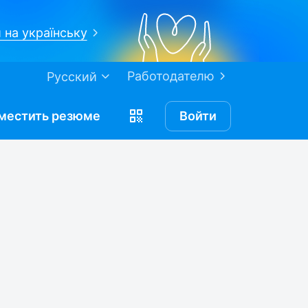
 на українську
Работодателю
Русский
местить
резюме
Войти