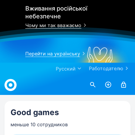
Вживання російської
небезпечне
Чому ми так вважаємо
Перейти на українську
Работодателю
Русский
Work.ua
Good games
меньше 10 сотрудников