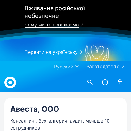
Вживання російської
небезпечне
Чому ми так вважаємо
Перейти на українську
Работодателю
Русский
Work.ua
Авеста, ООО
Консалтинг, бухгалтерия, аудит
, меньше 10
сотрудников