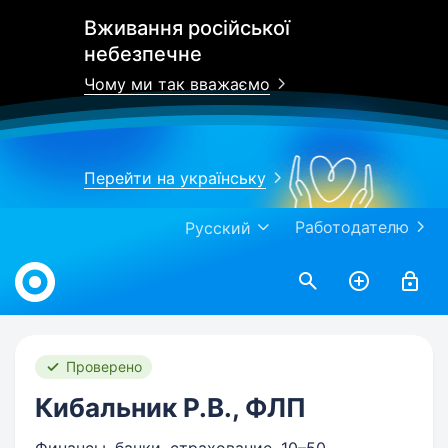
Вживання російської
небезпечне
Чому ми так вважаємо
Перейти на українську
Работодателю
Русский
Work.ua
Проверено
Кибальник Р.В., ФЛП