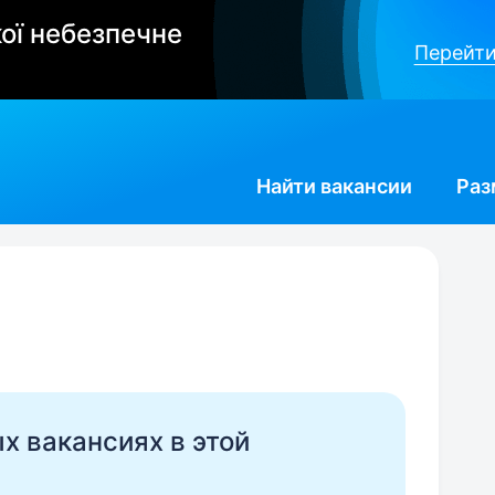
ої небезпечне
Перейти
Найти
вакансии
Раз
ых вакансиях в этой