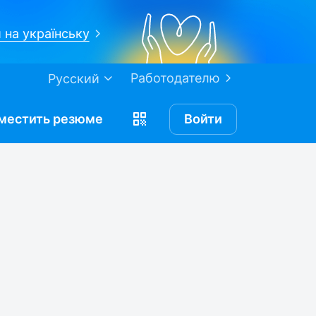
 на українську
Работодателю
Русский
местить
резюме
Войти