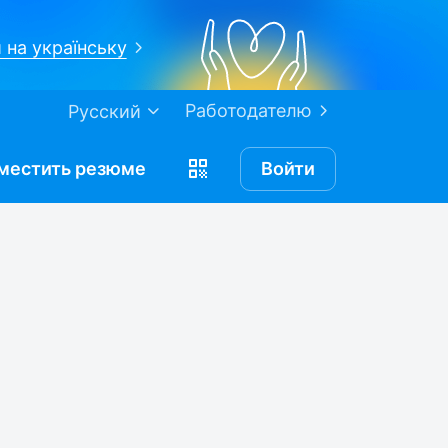
 на українську
Работодателю
Русский
местить
резюме
Войти