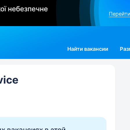
ої небезпечне
Перейти
Найти
вакансии
Раз
vice
ых вакансиях в этой