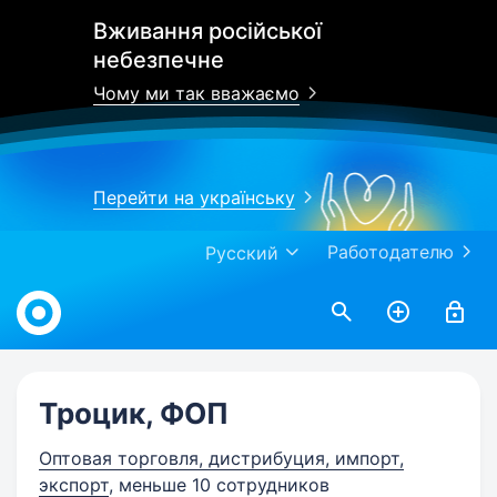
Вживання російської
небезпечне
Чому ми так вважаємо
Перейти на українську
Работодателю
Русский
Work.ua
Троцик, ФОП
Оптовая торговля, дистрибуция, импорт,
экспорт
, меньше 10 сотрудников