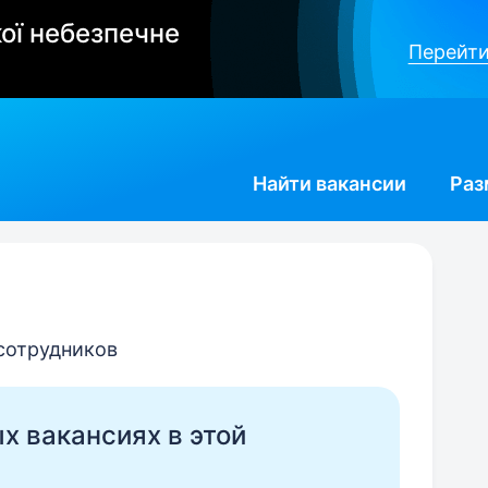
ої небезпечне
Перейти
Найти
вакансии
Раз
 сотрудников
ых вакансиях в этой