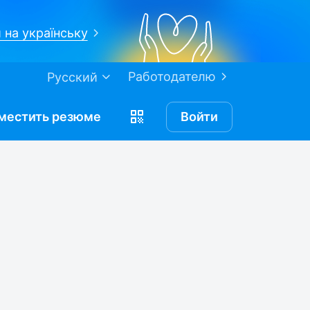
 на українську
Работодателю
Русский
местить
резюме
Войти