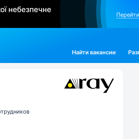
ої небезпечне
Перейти
Найти
вакансии
Раз
сотрудников