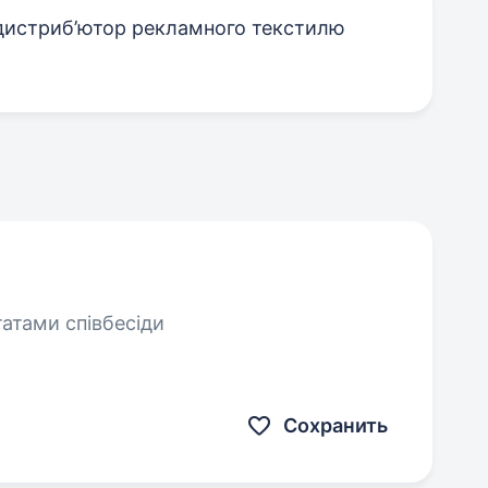
дистриб’ютор рекламного текстилю
татами співбесіди
Сохранить