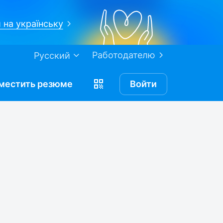
 на українську
Работодателю
Русский
местить
резюме
Войти