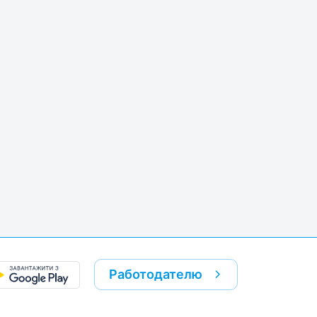
k
re link
Работодателю