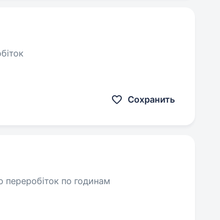
обіток
Сохранить
о переробіток по годинам