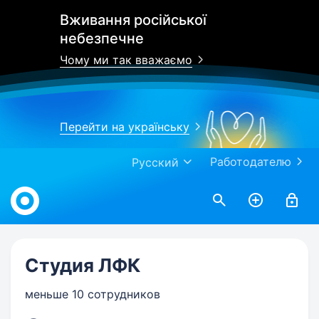
Вживання російської
небезпечне
Чому ми так вважаємо
Перейти на українську
Работодателю
Русский
Work.ua
Студия ЛФК
меньше 10 сотрудников