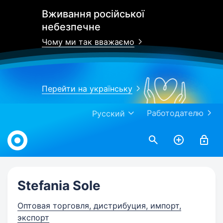
Вживання російської
небезпечне
Чому ми так вважаємо
Перейти на українську
Работодателю
Русский
Work.ua
Stefania Sole
Оптовая торговля, дистрибуция, импорт,
экспорт