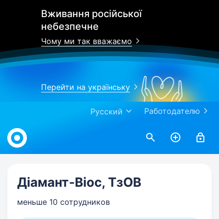
Вживання російської
небезпечне
Чому ми так вважаємо
Перейти на українську
Работодателю
Русский
Work.ua
Діамант-Віос, ТзОВ
меньше 10 сотрудников