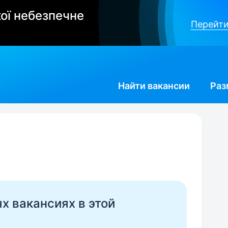
ої небезпечне
Перейти
Найти
вакансии
Раз
ых вакансиях в этой