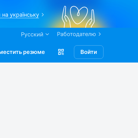
 на українську
Работодателю
Русский
местить
резюме
Войти