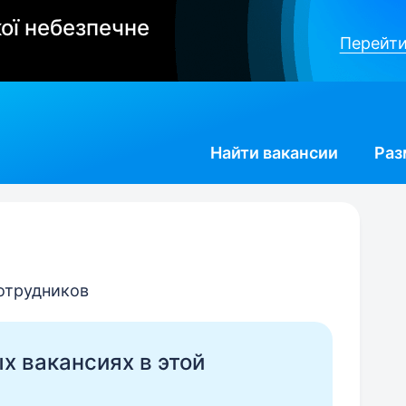
ої небезпечне
Перейти
Найти
вакансии
Раз
сотрудников
ых вакансиях в этой