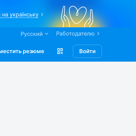
 на українську
Работодателю
Русский
местить
резюме
Войти