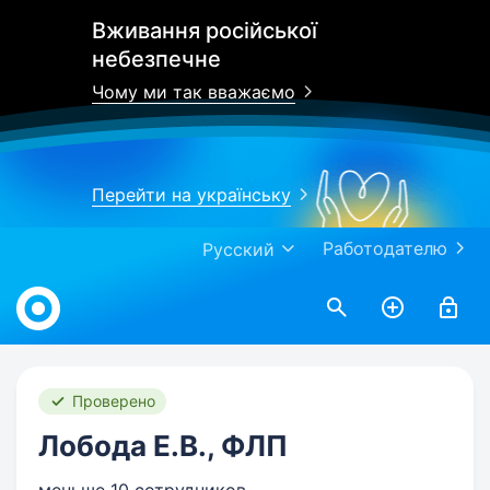
Вживання російської
небезпечне
Чому ми так вважаємо
Перейти на українську
Работодателю
Русский
Work.ua
Проверено
Лобода Е.В., ФЛП