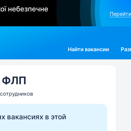
ої небезпечне
Перейти
Найти
вакансии
Раз
, ФЛП
 сотрудников
ых вакансиях в этой