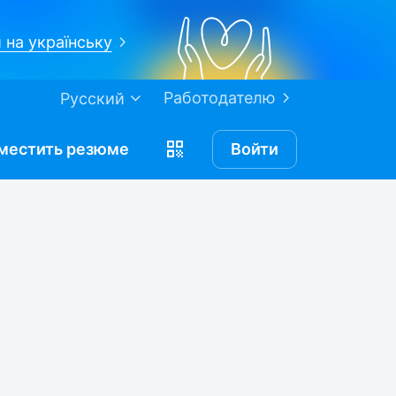
 на українську
Работодателю
Русский
местить
резюме
Войти