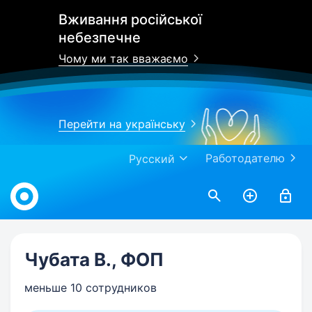
Вживання російської
небезпечне
Чому ми так вважаємо
Перейти на українську
Работодателю
Русский
Work.ua
Чубата В., ФОП
меньше 10 сотрудников