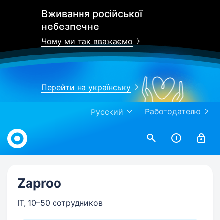
Вживання російської
небезпечне
Чому ми так вважаємо
Перейти на українську
Работодателю
Русский
Work.ua
Zaproo
IT
, 10–50 сотрудников