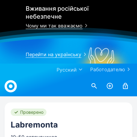
Вживання російської
небезпечне
Чому ми так вважаємо
Перейти на українську
Работодателю
Русский
Work.ua
Проверено
Labremonta