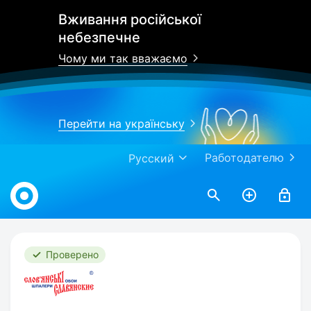
Вживання російської
небезпечне
Чому ми так вважаємо
Перейти на українську
Работодателю
Русский
Work.ua
Проверено