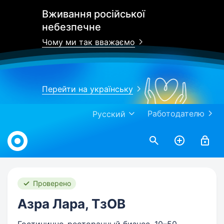
Вживання російської
небезпечне
Чому ми так вважаємо
Перейти на українську
Работодателю
Русский
Work.ua
Проверено
Азра Лара, ТзОВ