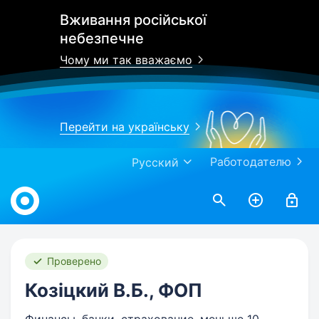
Вживання російської
небезпечне
Чому ми так вважаємо
Перейти на українську
Работодателю
Русский
Work.ua
Проверено
Козіцкий В.Б., ФОП