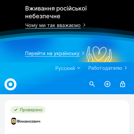
Вживання російської
небезпечне
Чому ми так вважаємо
Перейти на українську
Работодателю
Русский
Work.ua
Проверено