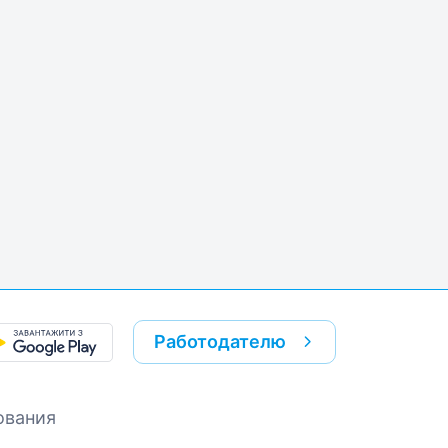
k
re link
Работодателю
ования