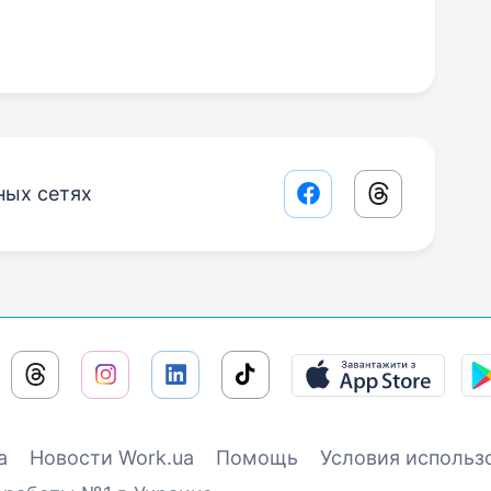
ных сетях
Facebook share lin
Threads sha
а
Новости Work.ua
Помощь
Условия использ