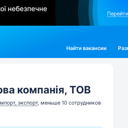
ої небезпечне
Перейти
Найти
вакансии
Раз
ова компанія, ТОВ
мпорт, экспорт
, меньше 10 сотрудников