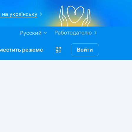
 на українську
Работодателю
Русский
местить
резюме
Войти