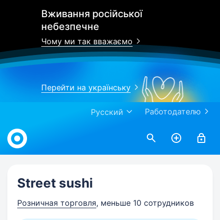
Вживання російської
небезпечне
Чому ми так вважаємо
Перейти на українську
Работодателю
Русский
Work.ua
Street sushi
Розничная торговля
, меньше 10 сотрудников