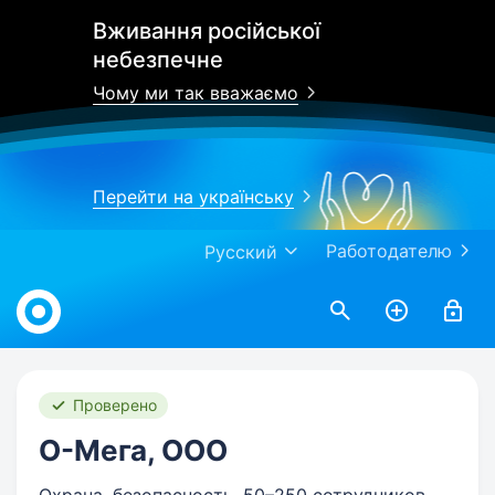
Вживання російської
небезпечне
Чому ми так вважаємо
Перейти на українську
Работодателю
Русский
Work.ua
Проверено
О-Мега, ООО