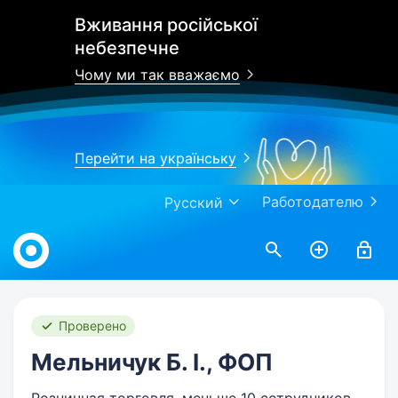
Вживання російської
небезпечне
Чому ми так вважаємо
Перейти на українську
Работодателю
Русский
Work.ua
Проверено
Мельничук Б. І., ФОП