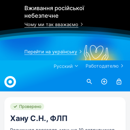
Вживання російської
небезпечне
Чому ми так вважаємо
Перейти на українську
Работодателю
Русский
Work.ua
Проверено
Хану С.Н., ФЛП