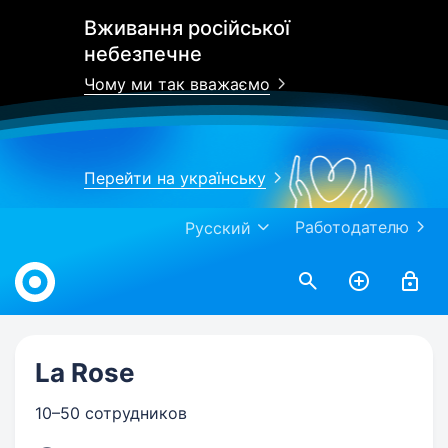
Вживання російської
небезпечне
Чому ми так вважаємо
Перейти на українську
Работодателю
Русский
Work.ua
La Rose
10–50 сотрудников