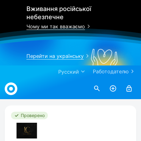
Вживання російської
небезпечне
Чому ми так вважаємо
Перейти на українську
Работодателю
Русский
Work.ua
Проверено