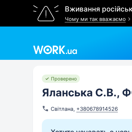
Вживання російськ
Чому ми так вважаємо
Work.ua
Проверено
Яланська С.В., 
Світлана
,
+380678914526