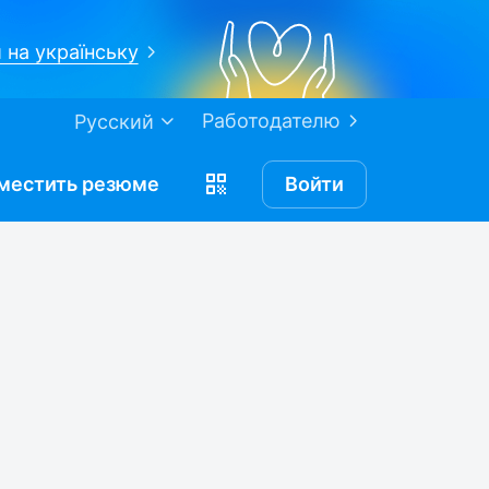
 на українську
Работодателю
Русский
местить
резюме
Войти