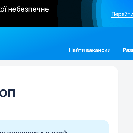
ої небезпечне
Перейти
Найти
вакансии
Раз
ФОП