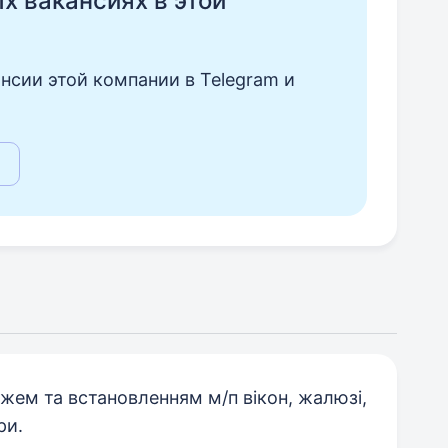
ых вакансиях в этой
нсии этой компании в Telegram и
ем та встановленням м/п вікон, жалюзі,
ри.