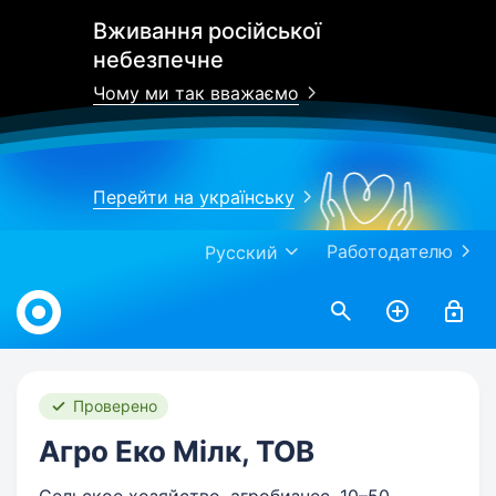
Вживання російської
небезпечне
Чому ми так вважаємо
Перейти на українську
Работодателю
Русский
Work.ua
Проверено
Агро Еко Мілк, ТОВ