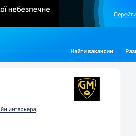
ої небезпечне
Перейти
Найти
вакансии
Раз
айн интерьера
,