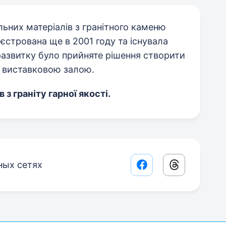
льних матеріалів з гранітного каменю
еєстрована ще в 2001 году та існувала
развитку було прийняте рішення створити
з виставковою залою.
з граніту гарної якості.
ных сетях
Facebook share lin
Threads sha