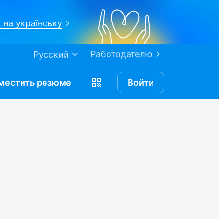
 на українську
Работодателю
Русский
местить
резюме
Войти