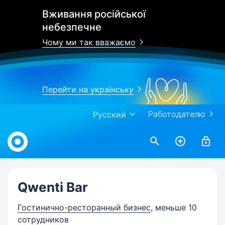
Вживання російської
небезпечне
Чому ми так вважаємо
Перейти на українську
Работодателю
Русский
Work.ua
Qwenti Bar
Гостинично-ресторанный бизнес
, меньше 10
сотрудников