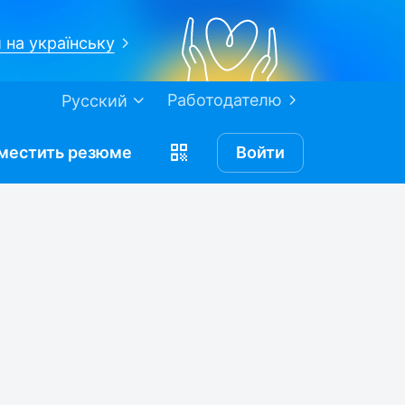
 на українську
Работодателю
Русский
местить
резюме
Войти