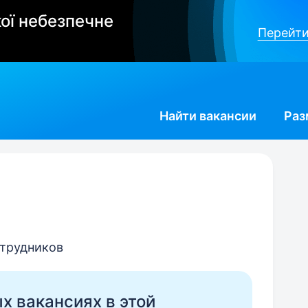
ої небезпечне
Перейти
Найти
вакансии
Раз
отрудников
ых вакансиях в этой