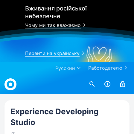
Вживання російської
небезпечне
Чому ми так вважаємо
Перейти на українську
Работодателю
Русский
Work.ua
Experience Developing
Studio