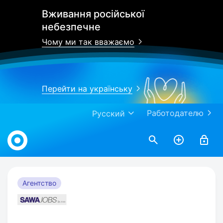
Вживання російської
небезпечне
Чому ми так вважаємо
Перейти на українську
Работодателю
Русский
Work.ua
Агентство