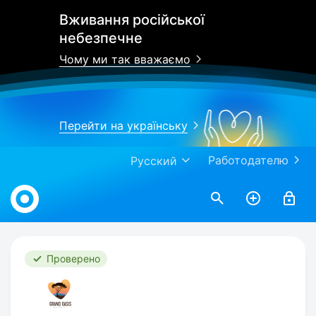
Вживання російської
небезпечне
Чому ми так вважаємо
Перейти на українську
Работодателю
Русский
Work.ua
Проверено