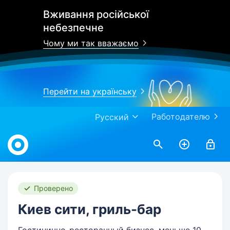
Вживання російської
небезпечне
Чому ми так вважаємо
Перейти на українську
Работодателю
Русский
Work.ua
Проверено
Киев сити, гриль-бар